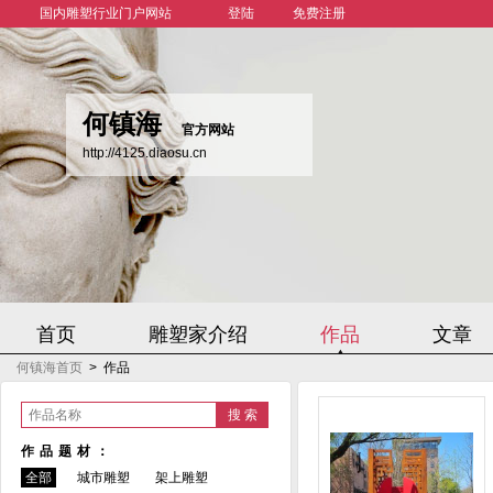
国内雕塑行业门户网站
登陆
免费注册
何镇海
官方网站
http://4125.diaosu.cn
首页
雕塑家介绍
作品
文章
何镇海首页
>
作品
作品名称
作品题材：
全部
城市雕塑
架上雕塑