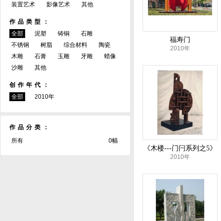
装置艺术
影像艺术
其他
作品类型：
全部
泥塑
铸铜
石雕
福寿门
不锈钢
树脂
综合材料
陶瓷
2010年
木雕
石膏
玉雕
牙雕
蜡像
沙雕
其他
创作年代：
全部
2010年
作品分类：
所有
0幅
《木楼---门闩系列之5》
2010年