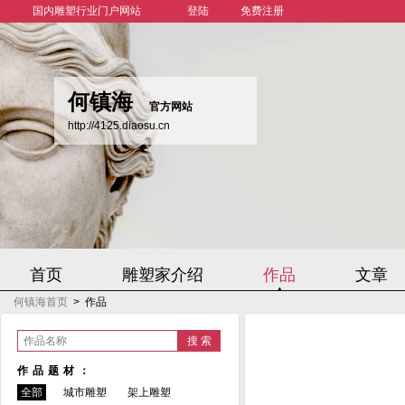
国内雕塑行业门户网站
登陆
免费注册
何镇海
官方网站
http://4125.diaosu.cn
首页
雕塑家介绍
作品
文章
何镇海首页
>
作品
作品名称
作品题材：
全部
城市雕塑
架上雕塑