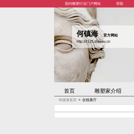
国内雕塑行业门户网站
登陆
何镇海
官方网站
http://4125.diaosu.cn
首页
雕塑家介绍
何镇海首页
>
在线展厅